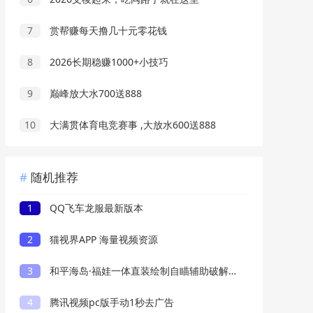
7
赏帮赚每天撸几十元零花钱
8
2026长期稳赚1000+小技巧
9
巅峰放大水700送888
10
大满贯体育电竞赛事 ,大放水600送888
随机推荐
1
QQ飞车龙服最新版本
2
猫视界APP 海量视频资源
3
和平海岛·福娃一体直装绘制自瞄辅助破解版 v1
4
腾讯视频pc版手动1秒去广告