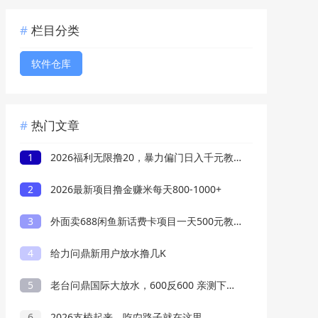
栏目分类
软件仓库
热门文章
1
2026福利无限撸20，暴力偏门日入千元教程分享
2
2026最新项目撸金赚米每天800-1000+
3
外面卖688闲鱼新话费卡项目一天500元教程
4
给力问鼎新用户放水撸几K
5
老台问鼎国际大放水，600反600 亲测下分3W
6
2026支棱起来，吃禸路子就在这里