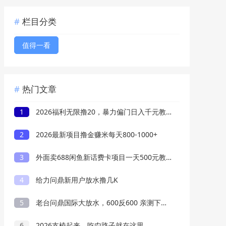
栏目分类
值得一看
热门文章
1
2026福利无限撸20，暴力偏门日入千元教程分享
2
2026最新项目撸金赚米每天800-1000+
3
外面卖688闲鱼新话费卡项目一天500元教程
4
给力问鼎新用户放水撸几K
5
老台问鼎国际大放水，600反600 亲测下分3W
6
2026支棱起来，吃禸路子就在这里