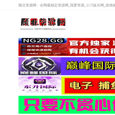
顾北资源网 - 全网最稳定资源网_我爱资源_小刀娱乐网_游戏