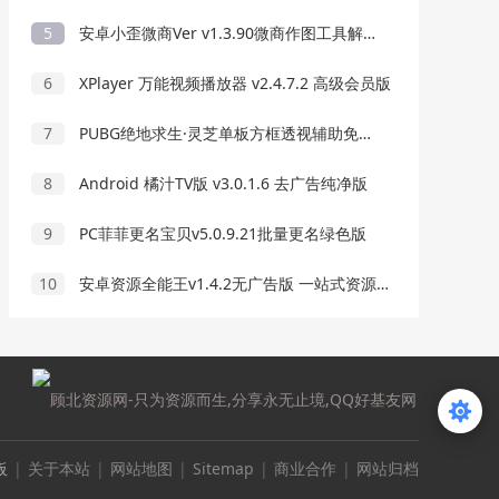
5
安卓小歪微商Ver v1.3.90微商作图工具解锁版
6
XPlayer 万能视频播放器 v2.4.7.2 高级会员版
7
PUBG绝地求生·灵芝单板方框透视辅助免费版 v8.18
8
Android 橘汁TV版 v3.0.1.6 去广告纯净版
9
PC菲菲更名宝贝v5.0.9.21批量更名绿色版
10
安卓资源全能王v1.4.2无广告版 一站式资源搜索神器
板
|
关于本站
|
网站地图
|
Sitemap
|
商业合作
|
网站归档