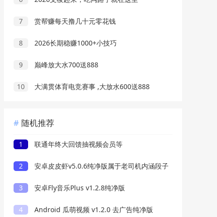
7
赏帮赚每天撸几十元零花钱
8
2026长期稳赚1000+小技巧
9
巅峰放大水700送888
10
大满贯体育电竞赛事 ,大放水600送888
随机推荐
1
联通年终大回馈抽视频会员等
2
安卓皮皮虾v5.0.6纯净版属于老司机内涵段子
3
安卓Fly音乐Plus v1.2.8纯净版
4
Android 瓜萌视频 v1.2.0 去广告纯净版