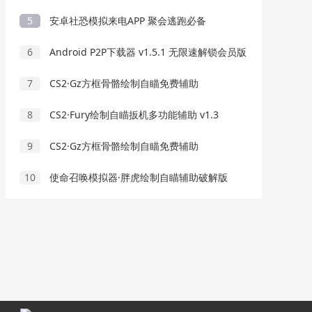
5
安卓社恐模拟来电APP 聚会逃跑必备
6
Android P2P下载器 v1.5.1 无限速解锁会员版
7
CS2·Gz方框骨骼绘制自瞄免费辅助
8
CS2·Fury绘制自瞄扳机多功能辅助 v1.3
9
CS2·Gz方框骨骼绘制自瞄免费辅助
10
使命召唤模拟器·胖虎绘制自瞄辅助破解版