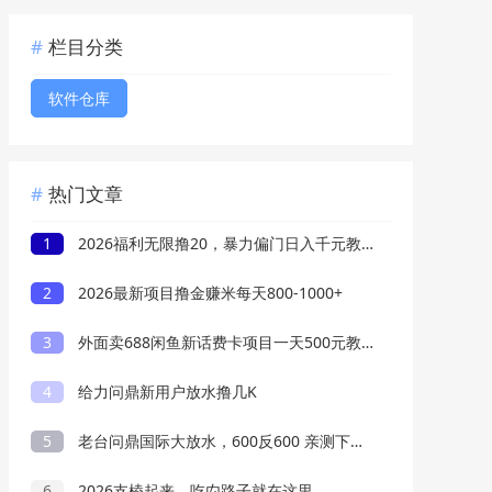
栏目分类
软件仓库
热门文章
1
2026福利无限撸20，暴力偏门日入千元教程分享
2
2026最新项目撸金赚米每天800-1000+
3
外面卖688闲鱼新话费卡项目一天500元教程
4
给力问鼎新用户放水撸几K
5
老台问鼎国际大放水，600反600 亲测下分3W
6
2026支棱起来，吃禸路子就在这里