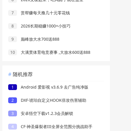
7
赏帮赚每天撸几十元零花钱
8
2026长期稳赚1000+小技巧
9
巅峰放大水700送888
10
大满贯体育电竞赛事 ,大放水600送888
随机推荐
1
Android 爱影视 v3.6.9 去广告纯净版
2
DXF·琥珀自定义HOOK倍攻伤害辅助
3
安卓悟空下载v1.2.3会员解锁
4
CF·神圣爆裂者III全屏全范围分挑战助手