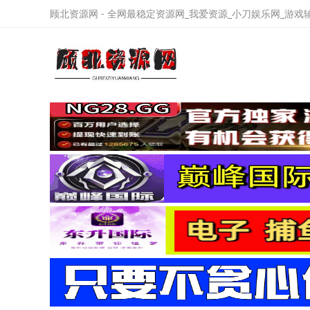
顾北资源网 - 全网最稳定资源网_我爱资源_小刀娱乐网_游戏